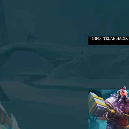
INFO : TELAH HADIR